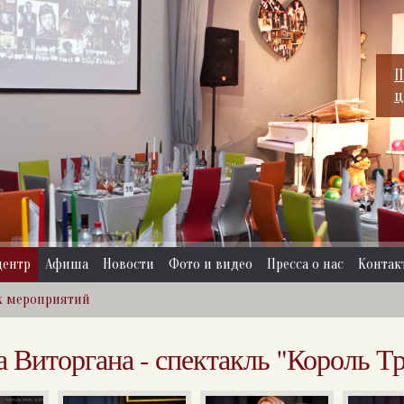
П
ц
центр
Афиша
Новости
Фото и видео
Пресса о нас
Контак
х мероприятий
Виторгана - спектакль "Король Тр