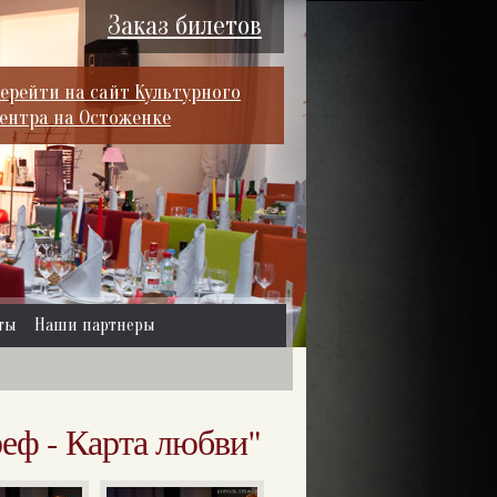
Заказ билетов
ерейти на сайт Культурного
ентра на Остоженке
ты
Наши партнеры
еф - Карта любви"