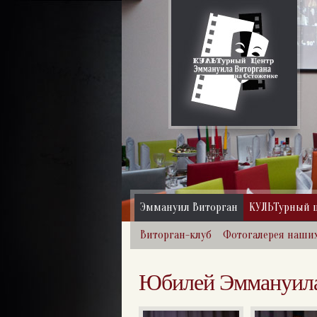
Эммануил Виторган
КУЛЬТурный 
Виторган-клуб
Фотогалерея наши
Юбилей Эммануила 