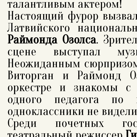
талантливым актером!
Настоящий фурор вызвал
Латвийского националь
Раймонда Озолса
. Зрите
сцене выступал му
Неожиданным сюрпризом 
Виторган и Раймонд О
оркестре и знакомы с
одного педагога по 
одноклассники не виделис
Среди почетных гос
театральный режиссер
Ги