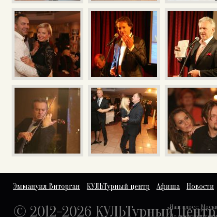
Эммануил Виторган
КУЛЬТурный центр
Афиша
Новости
© 2012-2026 КУЛЬТурный Центр
Наш адрес: Москва,
По всем вопроса