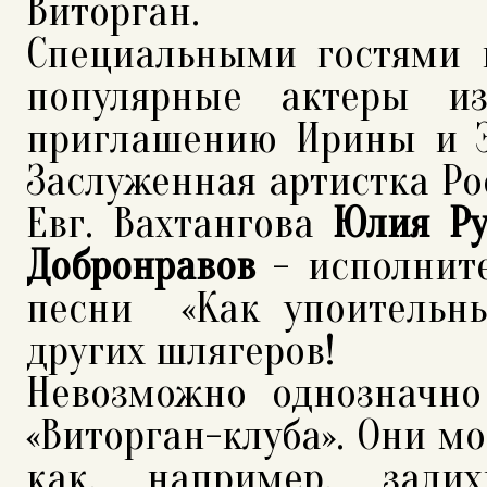
Виторган.
Специальными гостями в
популярные актеры и
приглашению Ирины и Э
Заслуженная артистка Рос
Евг. Вахтангова
Юлия Ру
Добронравов
- исполните
песни «Как упоительн
других шлягеров!
Невозможно однозначно
«Виторган-клуба». Они мо
как, например, залих