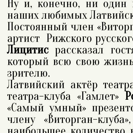
Ну и, конечно, ни один 
наших любимых Латвийск
Постоянный член «Виторг
артист Рижского русског
Лицитис
рассказал гост
который всю свою жизнь
зрителю.
Латвийский актёр театр
театра-клуба «Гамлет»
Ро
«Самый умный» презент
члену «Виторган-клуба
наибольшее количество 