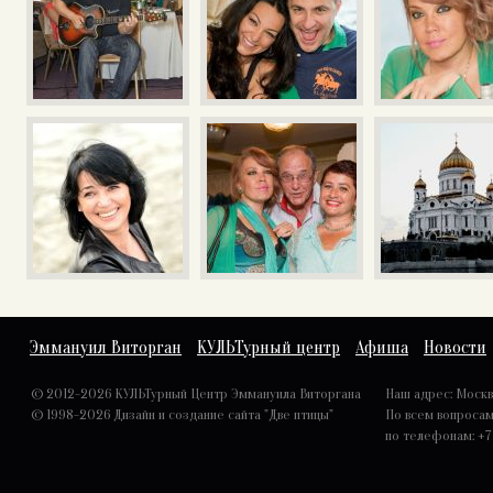
Эммануил Виторган
КУЛЬТурный центр
Афиша
Новости
© 2012-2026 КУЛЬТурный Центр Эммануила Виторгана
Наш адрес: Москва,
© 1998-2026
Дизайн и создание сайта "Две птицы"
По всем вопроса
по телефонам: +7 