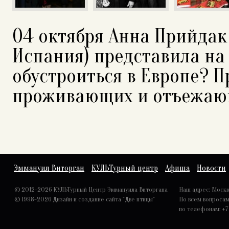
04 октября Анна Прийдак
Испания) представила на 
обустроиться в Европе? П
проживающих и отъежаю
Эммануил Виторган
КУЛЬТурный центр
Афиша
Новости
© 2012-2026 КУЛЬТурный Центр Эммануила Виторгана
Наш адрес: Москва,
© 1998-2026
Дизайн и создание сайта "Две птицы"
По всем вопроса
по телефонам: +7 