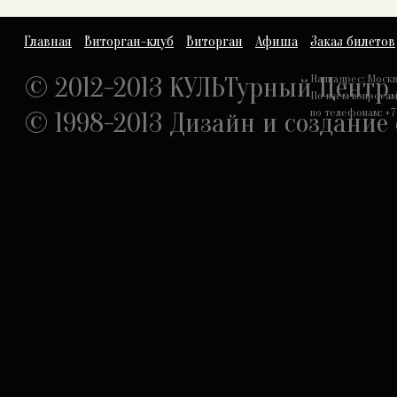
Главная
Виторган-клуб
Виторган
Афиша
Заказ билетов
© 2012-2013 КУЛЬТурный Центр
Наш адрес: Москва,
По всем вопроса
по телефонам: +7 
© 1998-2013
Дизайн и создание 