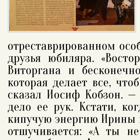
отреставрированном особ
друзья юбиляра. «Вост
Виторгана и бесконечн
которая делает все, чт
сказал Иосиф Кобзон. —
дело ее рук. Кстати, ко
кипучую энергию Ирины в
отшучивается: «А ты н