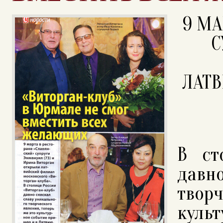
9 МА
С
ЛАТ
В ст
давн
творч
куль