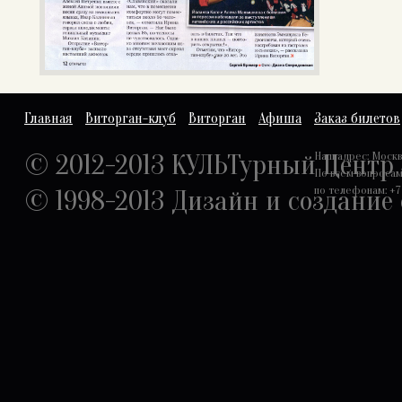
Главная
Виторган-клуб
Виторган
Афиша
Заказ билетов
© 2012-2013 КУЛЬТурный Центр
Наш адрес: Москва,
По всем вопроса
по телефонам: +7 
© 1998-2013
Дизайн и создание 