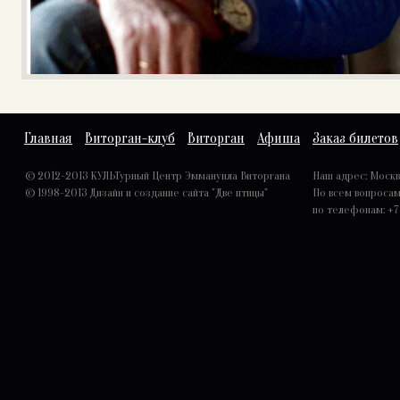
Главная
Виторган-клуб
Виторган
Афиша
Заказ билетов
© 2012-2013 КУЛЬТурный Центр Эммануила Виторгана
Наш адрес: Москва,
© 1998-2013
Дизайн и создание сайта "Две птицы"
По всем вопроса
по телефонам: +7 