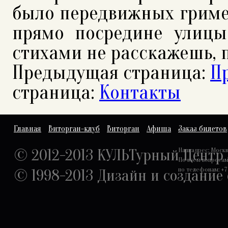
было передвижных гример
прямо посредине улицы
стихами не расскажешь, п
Предыдущая страница:
Пр
страница:
Контакты
Главная
Виторган-клуб
Виторган
Афиша
Заказ билетов
© 2012-2013 КУЛЬТурный Центр
Наш адрес: Москва,
По всем вопроса
по телефонам: +7 
© 1998-2013
Дизайн и создание 